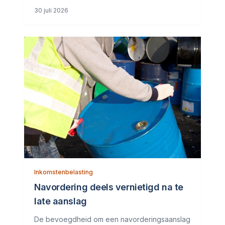
gebruikelijkloonregeling niet van toepassing
30 juli 2026
zijn. Het hof denkt daar anders over. Uit
brieven en e-mails blijkt dat de dga in het jaar
in
Inkomstenbelasting
Navordering deels vernietigd na te
late aanslag
De bevoegdheid om een navorderingsaanslag