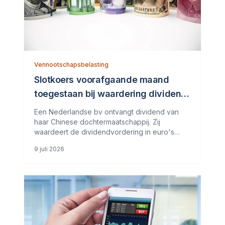
Vennootschapsbelasting
Slotkoers voorafgaande maand
toegestaan bij waardering dividend
in vreemde valuta
Een Nederlandse bv ontvangt dividend van
haar Chinese dochtermaatschappij. Zij
waardeert de dividendvordering in euro's
tegen de slotkoers van de maand
9 juli 2026
voorafgaand aan de transactie, zoals de
concernrichtlijnen voorschrijven. De inspecteur
vindt dat