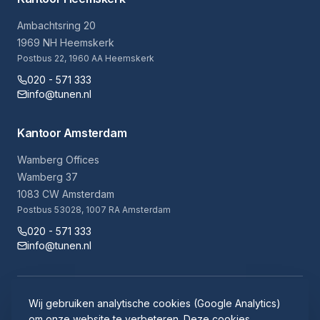
Ambachtsring 20
1969 NH Heemskerk
Postbus 22, 1960 AA Heemskerk
020 - 571 333
info@tunen.nl
Kantoor Amsterdam
Wamberg Offices
Wamberg 37
1083 CW Amsterdam
Postbus 53028, 1007 RA Amsterdam
020 - 571 333
info@tunen.nl
Algemene voorwaarden
Disclaimer
Klachtenregeling
Wij gebruiken analytische cookies (Google Analytics)
Cookie instellingen
Klokkenluidersregeling
Cryptshare
om onze website te verbeteren. Deze cookies