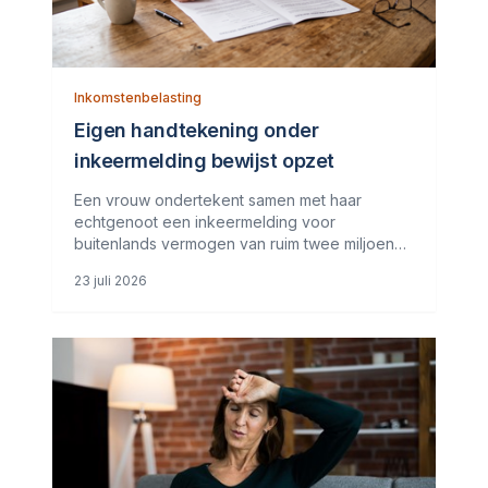
Inkomstenbelasting
Eigen handtekening onder
inkeermelding bewijst opzet
Een vrouw ondertekent samen met haar
echtgenoot een inkeermelding voor
buitenlands vermogen van ruim twee miljoen
euro. Jaren later stelt zij dat haar echtgenoot
23 juli 2026
haar tot eind 2017 onwetend heeft gehouden
over dat vermogen. Zij zou daarom geen
opzet