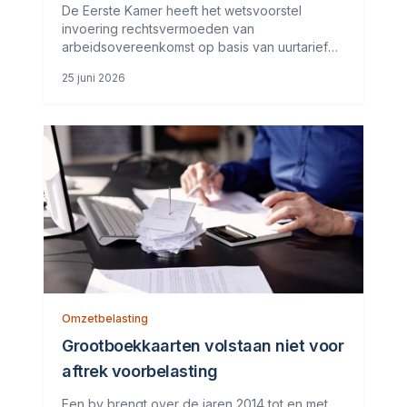
uurtarief aangenomen
De Eerste Kamer heeft het wetsvoorstel
invoering rechtsvermoeden van
arbeidsovereenkomst op basis van uurtarief
aangenomen. Dit wetsvoorstel wijzigt Boek 7
25 juni 2026
van het Burgerlijk Wetboek door het invoeren
van een rechtsvermoeden van
werknemerschap bij
Omzetbelasting
Grootboekkaarten volstaan niet voor
aftrek voorbelasting
Een bv brengt over de jaren 2014 tot en met