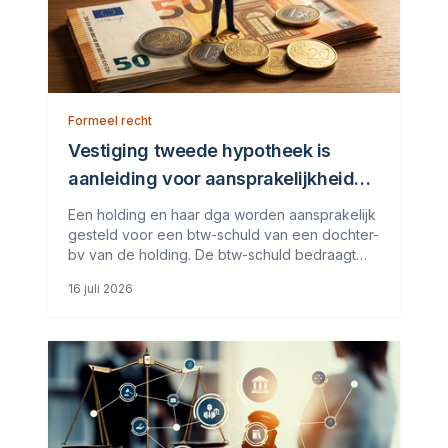
Formeel recht
Vestiging tweede hypotheek is
aanleiding voor aansprakelijkheid
voor belastingschuld
Een holding en haar dga worden aansprakelijk
gesteld voor een btw-schuld van een dochter-
bv van de holding. De btw-schuld bedraagt
ruim een miljoen euro. Zij bestrijden de
16 juli 2026
aansprakelijkstelling met als standpunt dat de
schuld zou zijn verjaard. Hoe