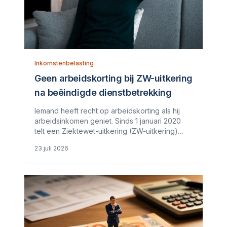
Inkomstenbelasting
Geen arbeidskorting bij ZW-uitkering
na beëindigde dienstbetrekking
Iemand heeft recht op arbeidskorting als hij
arbeidsinkomen geniet. Sinds 1 januari 2020
telt een Ziektewet-uitkering (ZW-uitkering)
alleen mee als arbeidsinkomen als de
23 juli 2026
dienstbetrekking nog niet is beëindigd. De wet
maakt nu dus onderscheid tussen