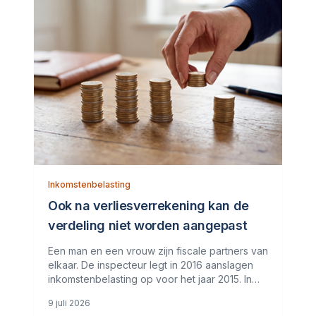
Inkomstenbelasting
Ook na verliesverrekening kan de
verdeling niet worden aangepast
Een man en een vrouw zijn fiscale partners van
elkaar. De inspecteur legt in 2016 aanslagen
inkomstenbelasting op voor het jaar 2015. In
2018 lijdt de vrouw een ondernemingsverlies.
9 juli 2026
Dit verlies wordt in 2020 achterwaarts