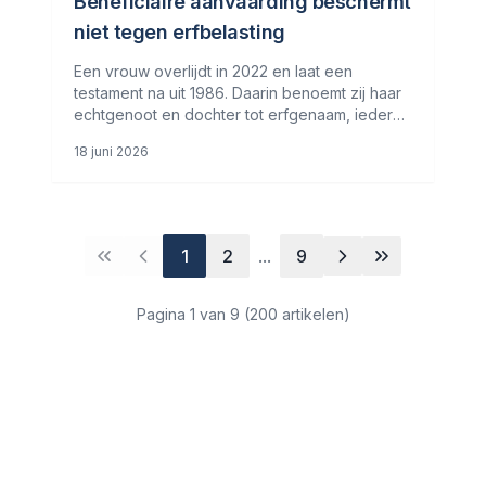
Beneficiaire aanvaarding beschermt
niet tegen erfbelasting
Een vrouw overlijdt in 2022 en laat een
testament na uit 1986. Daarin benoemt zij haar
echtgenoot en dochter tot erfgenaam, ieder
voor de helft. De echtgenoot krijgt een legaat
18 juni 2026
tegen inbreng van de waarde en het
vruchtgebruik van de gehele
1
2
...
9
Pagina
1
van
9
(
200
artikelen)