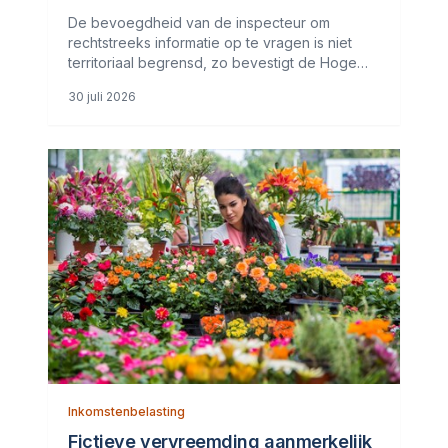
De bevoegdheid van de inspecteur om
rechtstreeks informatie op te vragen is niet
territoriaal begrensd, zo bevestigt de Hoge
Raad. Ook brengt de Tax Information
30 juli 2026
Exchange Agreement (TIEA) met Jersey niet
mee dat de inspecteur eerst informatie bij de
Inkomstenbelasting
Fictieve vervreemding aanmerkelijk