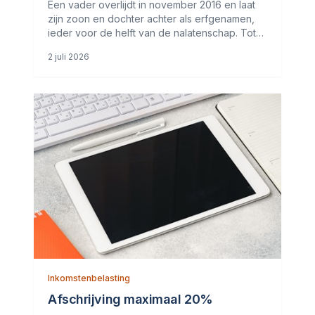
Een vader overlijdt in november 2016 en laat
zijn zoon en dochter achter als erfgenamen,
ieder voor de helft van de nalatenschap. Tot
de nalatenschap behoren alle aandelen in de
2 juli 2026
bv van de vader die acht bedrijfspanden bezit
in dezelfde plaats. Twee
Inkomstenbelasting
Afschrijving maximaal 20%