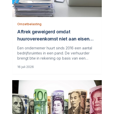
Omzetbelasting
Aftrek geweigerd omdat
huurovereenkomst niet aan eisen
voldoet
Een ondernemer huurt sinds 2016 een aantal
bedrijfsruimtes in een pand. De verhuurder
brengt btw in rekening op basis van een
afspraak over belaste verhuur. Kort daarna
16 juli 2026
begint de ondernemer delen van het pand
door te verhuren aan derden. Bij deze