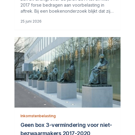
2017 forse bedragen aan voorbelasting in
aftrek. Bij een boekenonderzoek blijkt dat zij
voor een groot deel van die aftrek geen
25 juni 2026
facturen kan overleggen. De bv verwijst naar
haar grootboekkaarten, maar de
Inkomstenbelasting
Geen box 3-vermindering voor niet-
bezwaarmakers 2017-2020