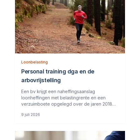
Loonbelasting
Personal training dga en de
arbovrijstelling
Een bv krijgt een naheffingsaanslag
loonheffingen met belastingrente en een
verzuimboete opgelegd over de jaren 2018
t/m 2020. De inspecteur corrigeert de kosten
9 juli 2026
voor personal training en
sportschoolabonnementen van de dga en zijn
echtgenote. De dga