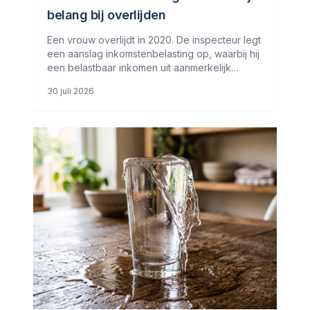
belang bij overlijden
Een vrouw overlijdt in 2020. De inspecteur legt
een aanslag inkomstenbelasting op, waarbij hij
een belastbaar inkomen uit aanmerkelijk
belang van &euro; 241.893 in aanmerking
30 juli 2026
neemt. De erven van de vrouw stellen dat de
vrouw geen aanmerkelijk belang