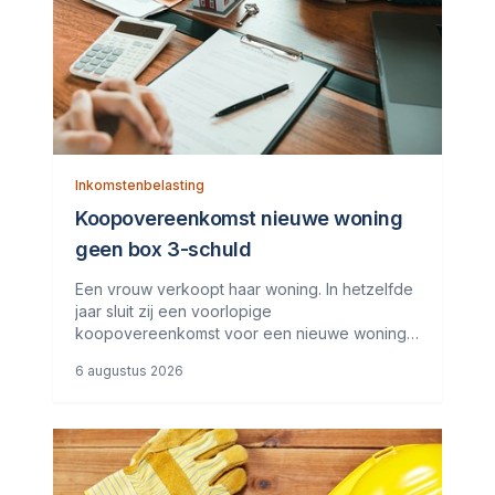
Inkomstenbelasting
Koopovereenkomst nieuwe woning
geen box 3-schuld
Een vrouw verkoopt haar woning. In hetzelfde
jaar sluit zij een voorlopige
koopovereenkomst voor een nieuwe woning.
Deze wordt het jaar erna, in januari, geleverd.
6 augustus 2026
De vrouw maakt de koopsom in januari in drie
delen over naar de derdengeldrekening van