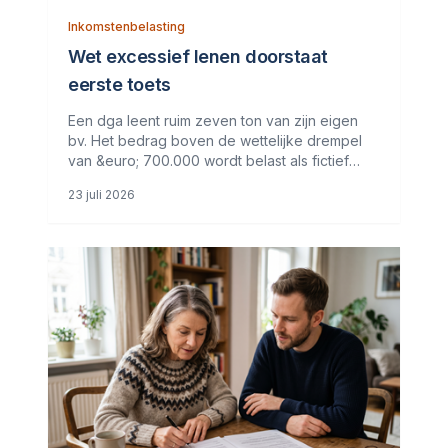
Inkomstenbelasting
Wet excessief lenen doorstaat
eerste toets
Een dga leent ruim zeven ton van zijn eigen
bv. Het bedrag boven de wettelijke drempel
van &euro; 700.000 wordt belast als fictief
regulier voordeel. De dga vindt dit in strijd met
23 juli 2026
het Europese eigendomsrecht en het
discriminatieverbod. Waarom telt