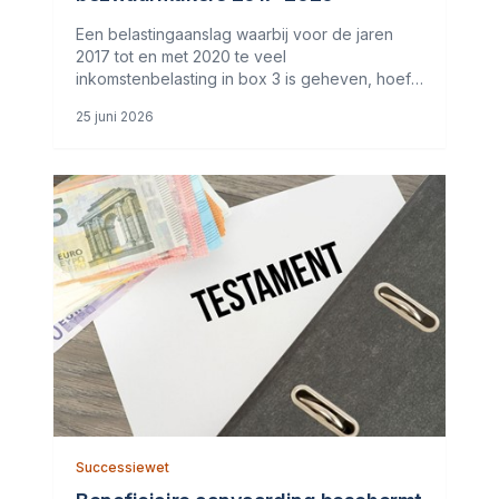
Een belastingaanslag waarbij voor de jaren
2017 tot en met 2020 te veel
inkomstenbelasting in box 3 is geheven, hoeft
niet te worden verminderd als die aanslag
25 juni 2026
definitief is komen vast te staan
v&oacute;&oacute;r het zogenoemde
Kerstarrest van de
Successiewet