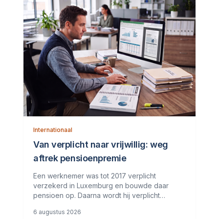
Internationaal
Van verplicht naar vrijwillig: weg
aftrek pensioenpremie
Een werknemer was tot 2017 verplicht
verzekerd in Luxemburg en bouwde daar
pensioen op. Daarna wordt hij verplicht
verzekerd in Nederland, maar hij zet de
6 augustus 2026
Luxemburgse pensioenregeling vrijwillig voort.