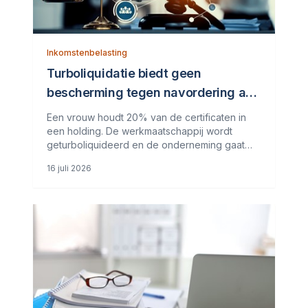
Inkomstenbelasting
Turboliquidatie biedt geen
bescherming tegen navordering ab-
heffing
Een vrouw houdt 20% van de certificaten in
een holding. De werkmaatschappij wordt
geturboliquideerd en de onderneming gaat
over naar haar vader als eenmanszaak.
16 juli 2026
Niemand geeft inkomen uit aanmerkelijkbelang
aan. Jaren later legt de inspecteur