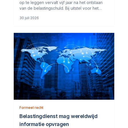
op te leggen vervalt vijf jaar na het ontstaan
van de belastingschuld. Bij uitstel voor het
doen van aangifte wordt deze termijn
30 juli 2026
verlengd met het verleende uitstel. De
inspecteur stelt dat hij een
Formeel recht
Belastingdienst mag wereldwijd
informatie opvragen