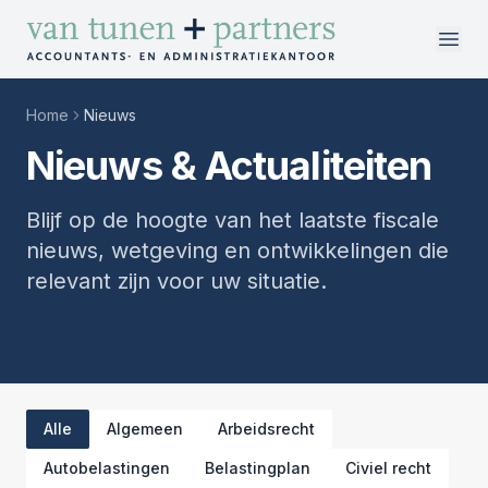
Direct naar inhoud
Home
Nieuws
Nieuws & Actualiteiten
vakgebieden
Blijf op de hoogte van het laatste fiscale
over ons
nieuws, wetgeving en ontwikkelingen die
werken bij
relevant zijn voor uw situatie.
contact
Alle
Algemeen
Arbeidsrecht
Autobelastingen
Belastingplan
Civiel recht