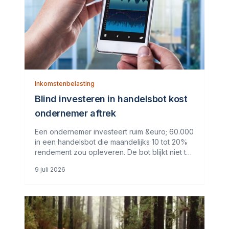
Inkomstenbelasting
Blind investeren in handelsbot kost
ondernemer aftrek
Een ondernemer investeert ruim &euro; 60.000
in een handelsbot die maandelijks 10 tot 20%
rendement zou opleveren. De bot blijkt niet te
bestaan en de aanbieder wordt veroordeeld
9 juli 2026
voor oplichting. De ondernemer wil zijn verlies
aftrekken als