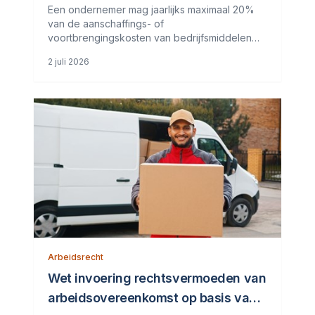
Een ondernemer mag jaarlijks maximaal 20%
van de aanschaffings- of
voortbrengingskosten van bedrijfsmiddelen
afschrijven. Dit percentage geldt voor de
2 juli 2026
kosten exclusief btw, tenzij de btw niet kan
worden teruggevraagd. Deze regel zorgt er in
de meeste
Arbeidsrecht
Wet invoering rechtsvermoeden van
arbeidsovereenkomst op basis van