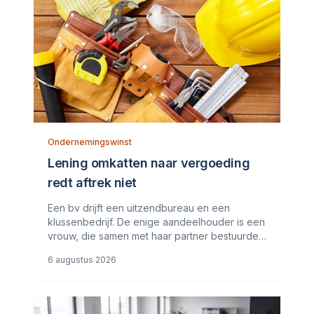
Ondernemingswinst
Lening omkatten naar vergoeding
redt aftrek niet
Een bv drijft een uitzendbureau en een
klussenbedrijf. De enige aandeelhouder is een
vrouw, die samen met haar partner bestuurder
is. De bv heeft twee vorderingen die zij in
6 augustus 2026
2020 wil afwaarderen. De eerste vordering
van ruim &euro; 74.000 betreft de