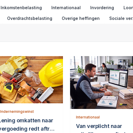
Inkomstenbelasting
Internationaal
Invordering
Loon
Overdrachtsbelasting
Overige heffingen
Sociale ve
Ondernemingswinst
Internationaal
Lening omkatten naar
Van verplicht naar
vergoeding redt aftrek