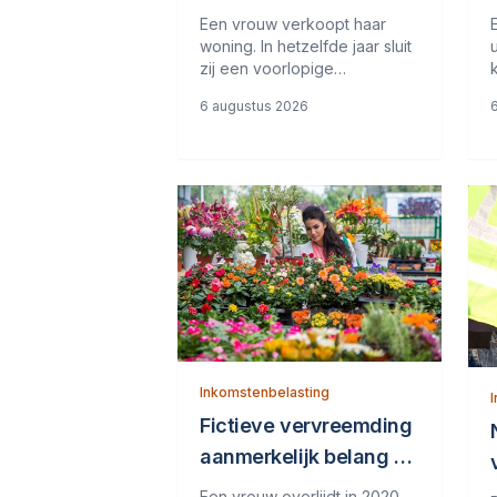
box 3-schuld
Een vrouw verkoopt haar
woning. In hetzelfde jaar sluit
zij een voorlopige
koopovereenkomst voor een
6 augustus 2026
nieuwe woning. Deze wordt
het jaar erna, in januari,
geleverd. De vrouw maakt de
koopsom in januari in drie
delen over naar de
derdengeldrekening van
Inkomstenbelasting
Fictieve vervreemding
aanmerkelijk belang bij
overlijden
Een vrouw overlijdt in 2020.