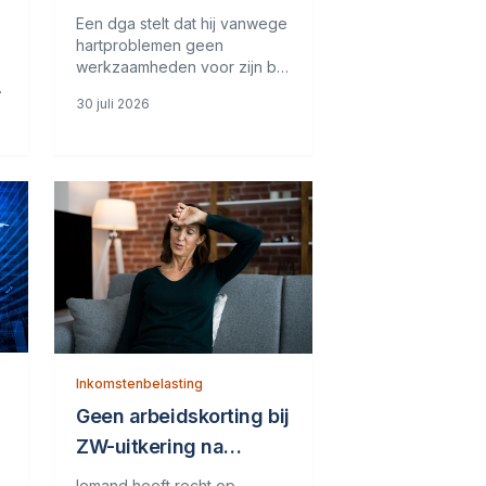
loon op
Een dga stelt dat hij vanwege
hartproblemen geen
werkzaamheden voor zijn bv
heeft verricht. Daarom zou de
30 juli 2026
j
gebruikelijkloonregeling niet
van toepassing zijn. Het hof
denkt daar anders over. Uit
brieven en e-mails blijkt dat
de dga in het jaar in
Inkomstenbelasting
Geen arbeidskorting bij
ZW-uitkering na
beëindigde
Iemand heeft recht op