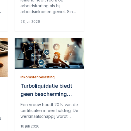
dienstbetrekking
arbeidskorting als hij
t
arbeidsinkomen geniet. Sinds
1 januari 2020 telt een
23 juli 2026
k
Ziektewet-uitkering (ZW-
uitkering) alleen mee als
arbeidsinkomen als de
dienstbetrekking nog niet is
j
beëindigd. De wet maakt nu
dus onderscheid tussen
Inkomstenbelasting
Turboliquidatie biedt
geen bescherming
tegen navordering ab-
Een vrouw houdt 20% van de
heffing
certificaten in een holding. De
werkmaatschappij wordt
r
d
geturboliquideerd en de
n
16 juli 2026
onderneming gaat over naar