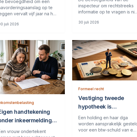
De bevoegdheid om een
inspecteur om rechtstreeks
navorderingsaanslag op te
informatie op te vragen is nie
leggen vervalt vijf jaar na het
territoriaal begrensd, zo
ontstaan van de
30 juli 2026
bevestigt de Hoge Raad. Oo
0 juli 2026
elastingschuld. Bij uitstel
brengt de Tax Information
voor het doen van aangifte
Exchange Agreement (TIEA)
wordt deze termijn verlengd
met Jersey niet mee dat de
met het verleende uitstel. De
inspecteur eerst informatie bi
inspecteur stelt dat hij een
de
Formeel recht
Vestiging tweede
Inkomstenbelasting
hypotheek is
Eigen handtekening
aanleiding voor
Een holding en haar dga
onder inkeermelding
aansprakelijkheid voo
worden aansprakelijk gestel
bewijst opzet
voor een btw-schuld van ee
Een vrouw ondertekent
belastingschuld
dochter-bv van de holding.