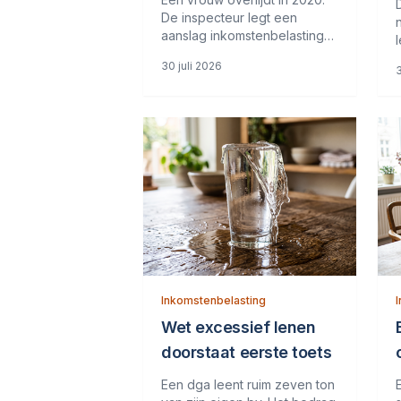
De inspecteur legt een
aanslag inkomstenbelasting
op, waarbij hij een belastbaar
30 juli 2026
3
inkomen uit aanmerkelijk
b
belang van &euro; 241.893 in
aanmerking neemt. De erven
van de vrouw stellen dat de
vrouw geen aanmerkelijk
belang
Inkomstenbelasting
Wet excessief lenen
doorstaat eerste toets
Een dga leent ruim zeven ton