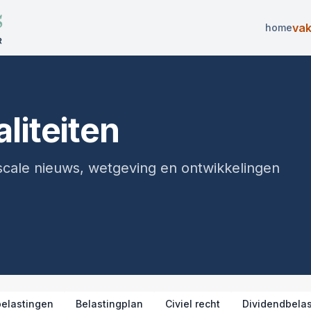
va
home
liteiten
fiscale nieuws, wetgeving en ontwikkelingen
elastingen
Belastingplan
Civiel recht
Dividendbelas