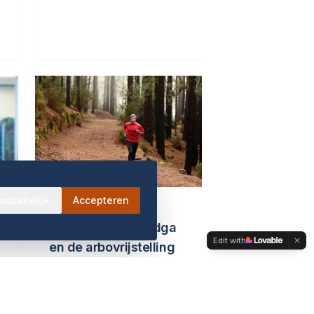
haar vader als eenmanszaak.
Niemand geeft inkomen uit
aanmerkelijkbelang aan.
Jaren later legt de inspecteur
odzakelijk
Accepteren
Loonbelasting
Personal training dga
Edit with
en de arbovrijstelling
Een bv krijgt een
naheffingsaanslag
0
loonheffingen met