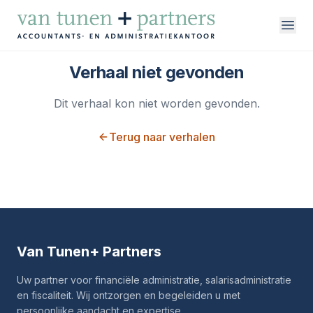
Direct naar inhoud
Verhaal niet gevonden
Dit verhaal kon niet worden gevonden.
vakgebieden
Terug naar verhalen
over ons
werken bij
contact
Van Tunen
+ Partners
Uw partner voor financiële administratie, salarisadministratie
en fiscaliteit. Wij ontzorgen en begeleiden u met
persoonlijke aandacht en expertise.