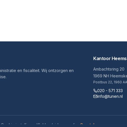
Kantoor Heems
Ambachtsring 20
nistratie en fiscaliteit. Wij ontzorgen en
1969 NH Heemsk
ise.
Postbus 22, 1960 
020 - 571 333
info@tunen.nl
g
Cookie instellingen
Klokkenluidersregeling
Cryptshare