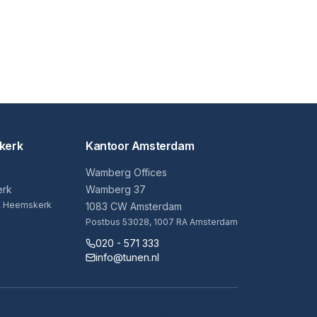
kerk
Kantoor Amsterdam
Wamberg Offices
erk
Wamberg 37
AA Heemskerk
1083 CW Amsterdam
Postbus 53028, 1007 RA Amsterdam
020 - 571 333
info@tunen.nl